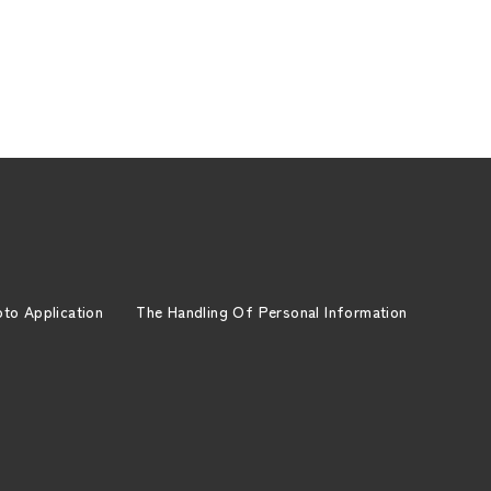
to Application
The Handling Of Personal Information