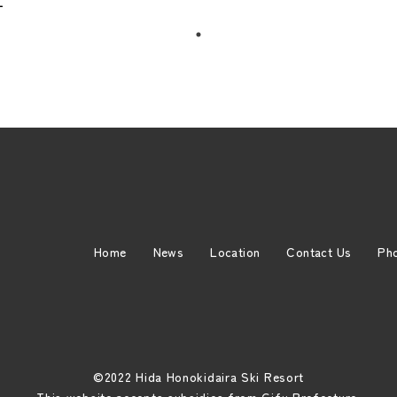
です
Home
News
Location
Contact Us
Pho
©2022 Hida Honokidaira Ski Resort